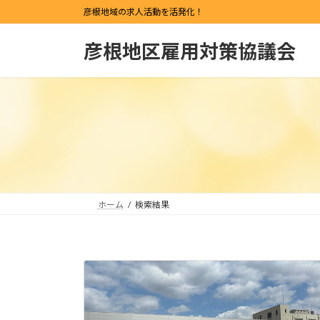
コ
ナ
彦根地域の求人活動を活発化！
ン
ビ
テ
ゲ
彦根地区雇用対策協議会
ン
ー
ツ
シ
へ
ョ
ス
ン
キ
に
ッ
移
プ
動
ホーム
検索結果