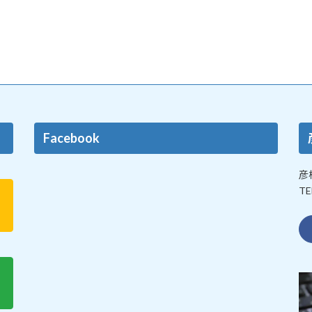
Facebook
彦
TE
。
。