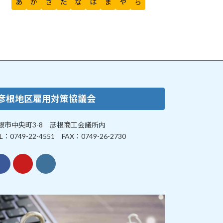
あ
か
さ
た
な
は
ま
や
ら
彦根地区雇用対策協議会
根市中央町3-8 彦根商工会議所内
L：0749-22-4551 FAX：0749-26-2730