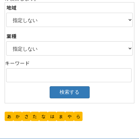
地域
業種
キーワード
あ
か
さ
た
な
は
ま
や
ら