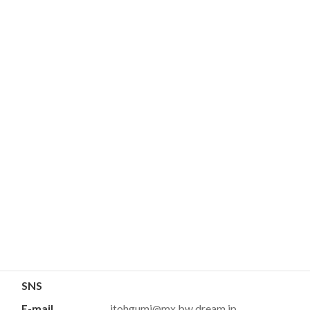
フリカナ
カブシキガイシャ イトウグミ
事業所名
(株)伊藤組
〒522-0043
所在地
彦根市小泉町78-21
TEL
0749-24-6500
FAX
0749-24-6506
ホームページ
http://www.itohgumi.jp
SNS
E-mail
itohgumi@mx.bw.dream.jp