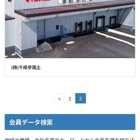
(株)千成亭風土
投
«
1
2
固
固
定
定
稿
ペ
ペ
の
ー
ー
会員データ検索
ジ
ジ
ペ