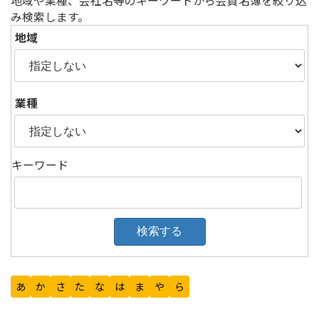
地域や業種、会社名等のキーワードから会員名簿を絞り込
ー
み検索します。
ジ
地域
送
り
業種
キーワード
あ
か
さ
た
な
は
ま
や
ら