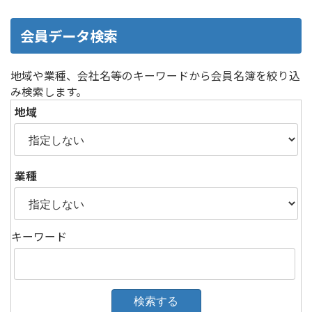
稿
ペ
ペ
ペ
の
ー
ー
ー
会員データ検索
ジ
ジ
ジ
ペ
地域や業種、会社名等のキーワードから会員名簿を絞り込
ー
み検索します。
ジ
地域
送
り
業種
キーワード