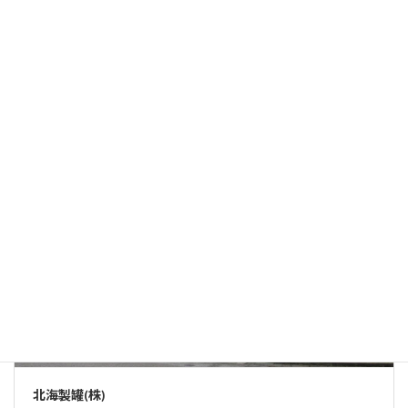
ホシデン エフ・ディ(株)
北海製罐(株)