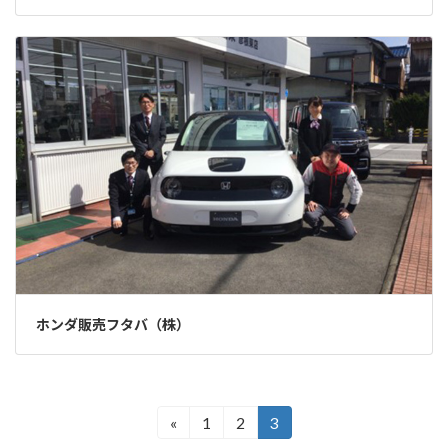
ホンダ販売フタバ（株）
投
«
1
2
3
固
固
固
定
定
定